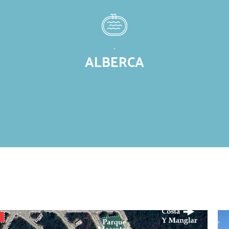
.
ALBERCA