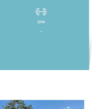
GYM
.